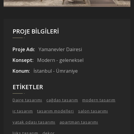
PROJE BILGILERI
Proje Adı:
Yamanevler Dairesi
Konsept:
Modern - geleneksel
Konum:
İstanbul - Ümraniye
ETIKETLER
Daire tasarımı
çağdaş tasarım
modern tasarım
iç tasarım
tasarım modelleri
salon tasarımı
yatak odası tasarımı
apartman tasarımı
lüks tasarım
dekor