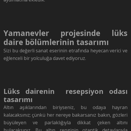
Yaman
e
vler projesinde lüks
daire
bölümlerinin
tasarımı
Sizi bu değerli sanat eserinin etrafında heyecan verici ve
eğlenceli bir yolculuğa davet ediyoruz.
Lüks daire
nin
resepsiyon odası
tasarımı
Altın aşıklarından biriyseniz, bu odaya hayran
kalacaksınız; çünkü her nereye bakarsanız bakın, gözleri
büyüleyen ve parlaklığıyla dikkat çeken altını
bulacaksınız. Bu altın renginin otantik detaylarıyla