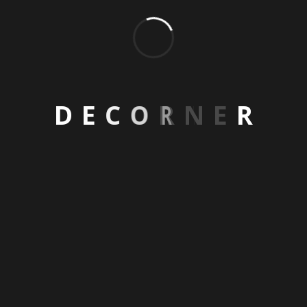
D
E
C
O
R
N
E
R
البريد الإلكتروني
اكتشف عالماً من التصمي
info@decornerstudio.com
Decorner واستعد 
ابدأ معنا الآن رحلة تصم
ودعنا نحتفي بالجمال في 
الهاتف
+90 549 390 50 50
العنوان
سياسة الخصوصية وشروط الاستخدام
Akros Istanbul No: 332 Beylikdüzü
جميع الحقوق محفوظة - Decorner © 2024
Istanbul, Turkey
 & Designed by
DesignMatik