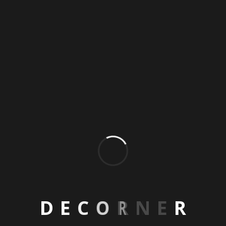
28 فبراير 2024
أهم المعلومات والنصائح لـ
استيراد غرف نوم من تركيا
يزداد الإقبال على استيراد غرف نوم من
تركيا نظراً لجاذبيتها وكثرة الطلب عليها،
التي يعود سببها لجودة التصنيع
والتصميم. إليك معلومات ونصائح تهمك
لاستيراد...
D
E
C
O
R
N
E
R
التفاصيل